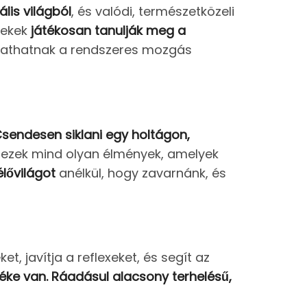
lis világból
, és valódi, természetközeli
rekek
játékosan tanulják meg a
utathatnak a rendszeres mozgás
sendesen siklani egy holtágon,
ezek mind olyan élmények, amelyek
élővilágot
anélkül, hogy zavarnánk, és
et, javítja a reflexeket, és segít az
éke van.
Ráadásul alacsony terhelésű,