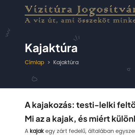
Ugrás
a
tartalomra
Kajaktúra
Címlap
Kajaktúra
Morzsa
A kajakozás: testi-lelki fe
Mi az a kajak, és miért külö
A
kajak
egy zárt fedelű, általában egysze