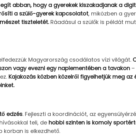
egít abban, hogy a gyerekek kiszakadjanak a digitá
rősíti a szülő-gyerek kapcsolatot
, miközben a gye
mészet tiszteletét.
Ráadásul a szülők is példát m
elfedezzük Magyarország csodálatos vízi világát.
C
szon vagy evezni egy naplementében a tavakon
– 
hez.
Kajakozás közben közelről figyelhetjük meg az 
inket.
ítő edzés
. Fejleszti a koordinációt, az egyensúlyérzék
ívásokkal teli, de
hobbi szinten is komoly sportért
 korban is elkezdhető.