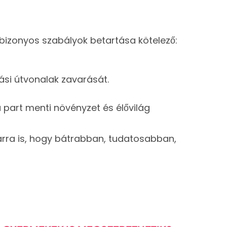
bizonyos szabályok betartása kötelező:
zási útvonalak zavarását.
 part menti növényzet és élővilág
arra is, hogy bátrabban, tudatosabban,