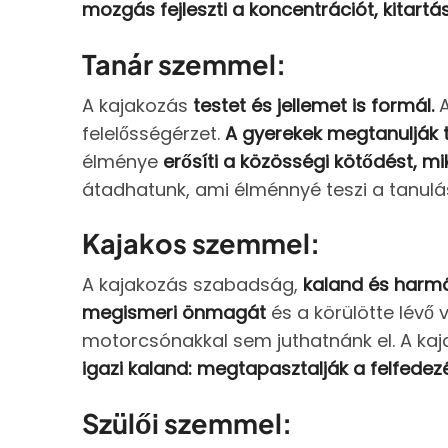
mozgás fejleszti a koncentrációt, kitartá
Tanár szemmel:
A kajakozás
testet és jellemet is formál.
A
felelősségérzet.
A gyerekek megtanulják t
élménye
erősíti a közösségi kötődést, mi
átadhatunk, ami élménnyé teszi a tanulás
Kajakos szemmel:
A kajakozás szabadság,
kaland és harm
megismeri önmagát
és a körülötte lévő 
motorcsónakkal sem juthatnánk el. A kaj
igazi kaland: megtapasztalják a felfede
Szülői szemmel: