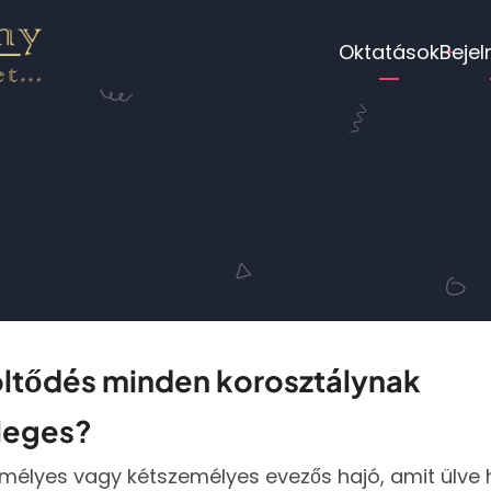
Fő
Oktatások
Bejel
navigáci
ltöltődés minden korosztálynak
nleges?
mélyes vagy kétszemélyes evezős hajó, amit ülve h