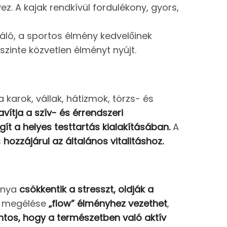
vez. A kajak rendkívül fordulékony, gyors,
áló, a sportos élmény kedvelőinek
szinte közvetlen élményt nyújt.
 karok, vállak, hátizmok, törzs- és
javítja a szív- és érrendszeri
egít a helyes testtartás kialakításában.
A
s
hozzájárul az általános vitalitáshoz.
ványa
csökkentik a stresszt, oldják a
at megélése
„flow” élményhez vezethet
,
ntos, hogy a természetben való aktív