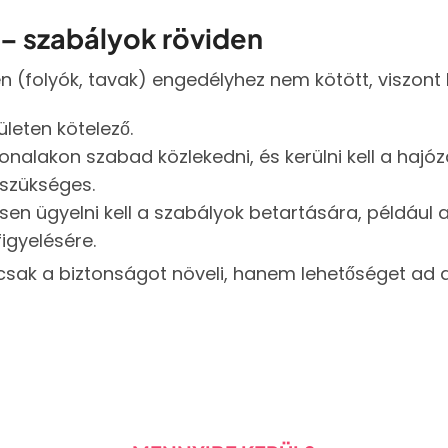
– szabályok röviden
 (folyók, tavak) engedélyhez nem kötött, viszont 
leten kötelező.
tvonalakon szabad közlekedni, és kerülni kell a hajó
 szükséges.
en ügyelni kell a szabályok betartására, például a
gyelésére.
sak a biztonságot növeli, hanem lehetőséget ad 