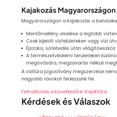
Kajakozás Magyarországon 
Magyarországon a kajakozás a belvizeken
Mentőmellény viselése a legtöbb vízterü
Csak kijelölt vízfelületeken vagy vízi ú
Éjszaka, sötétedés után világítóeszköz
A természetvédelmi területeken különös
megóvására, megzavarás nélküli megfi
A vízitúra jogosítvány megszerzése nemc
nagyobb távokat fedezzünk fel.
Feliratkozás a következőre: Kajaktúra
Kérdések és Válaszok