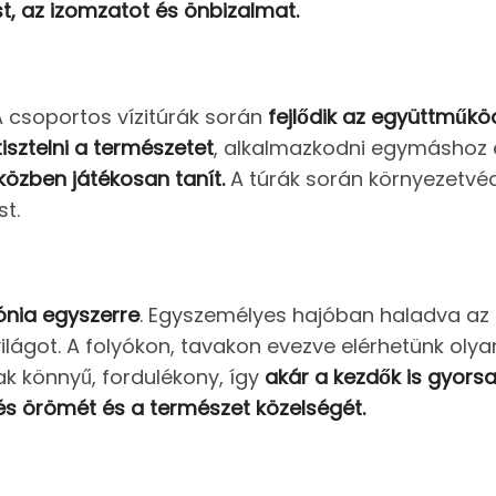
st, az izomzatot és önbizalmat.
 csoportos vízitúrák során
fejlődik az együttműkö
isztelni a természetet
, alkalmazkodni egymáshoz é
közben játékosan tanít.
A túrák során környezetvéde
t.
ónia egyszerre
. Egyszemélyes hajóban haladva az e
világot. A folyókon, tavakon evezve elérhetünk oly
ak könnyű, fordulékony, így
akár a kezdők is gyors
zés örömét és a természet közelségét.