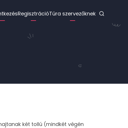
ntkezés
Regisztráció
Túra szervezőknek
ó
ajtanak két tollú (mindkét végén