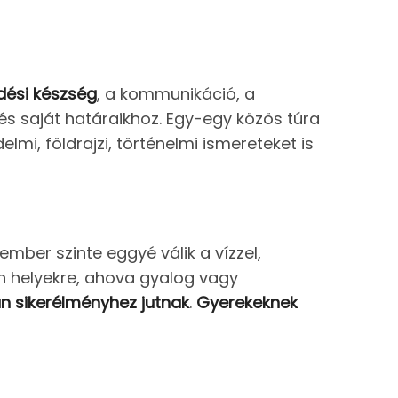
dési készség
, a kommunikáció, a
s saját határaikhoz. Egy-egy közös túra
lmi, földrajzi, történelmi ismereteket is
mber szinte eggyé válik a vízzel,
an helyekre, ahova gyalog vagy
an sikerélményhez jutnak
.
Gyerekeknek