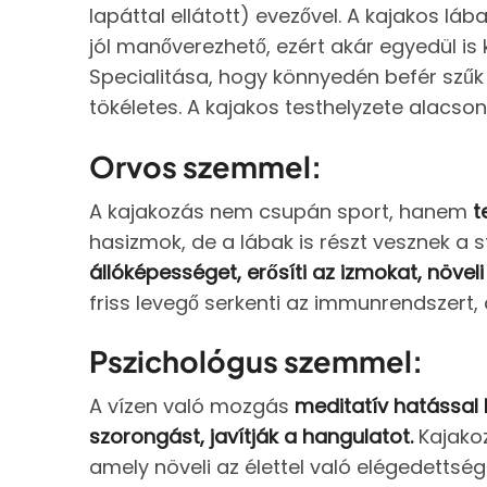
lapáttal ellátott) evezővel. A kajakos láb
jól manőverezhető, ezért akár egyedül is 
Specialitása, hogy könnyedén befér szűk
tökéletes. A kajakos testhelyzete alacson
Orvos szemmel:
A kajakozás nem csupán sport, hanem
t
hasizmok, de a lábak is részt vesznek a 
állóképességet, erősíti az izmokat, növeli
friss levegő serkenti az immunrendszert
Pszichológus szemmel:
A vízen való mozgás
meditatív hatással 
szorongást, javítják a hangulatot.
Kajakoz
amely növeli az élettel való elégedettsége