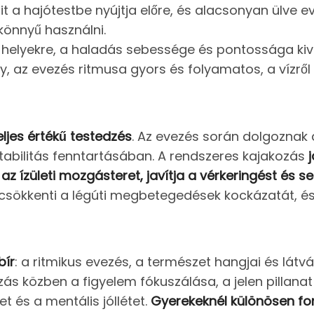
ait a hajótestbe nyújtja előre, és alacsonyan ülve e
könnyű használni.
 helyekre, a haladás sebessége és pontossága kiv
y, az evezés ritmusa gyors és folyamatos, a vízről 
eljes értékű testedzés
. Az evezés során dolgoznak a
stabilitás fenntartásában. A rendszeres kajakozás
 az ízületi mozgásteret, javítja a vérkeringést és s
, csökkenti a légúti megbetegedések kockázatát, é
bír
: a ritmikus evezés, a természet hangjai és lát
ás közben a figyelem fókuszálása, a jelen pillan
t és a mentális jóllétet.
Gyerekeknél különösen fo