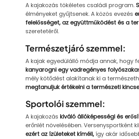
A kajakozás tökéletes családi program.
S
élményeket gyűjtsenek. A közös evezés
e
felelősséget, az együttműködést és a ter
szeretetéről.
Természetjáró szemmel:
A kajak egyedülálló módja annak, hogy f
kanyarogni egy vadregényes folyószaka
mély kötődést alakítanak ki a természet
megtanuljuk értékelni a természeti kincse
Sportolói szemmel:
A kajakozás
kiváló állóképességi és erős
erőnlét növelésében. Versenysportként kih
ezért az ízületeket kíméli,
így akár idősebb